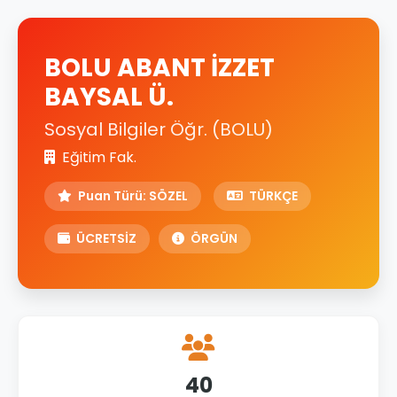
BOLU ABANT İZZET
BAYSAL Ü.
Sosyal Bilgiler Öğr. (BOLU)
Eğitim Fak.
Puan Türü: SÖZEL
TÜRKÇE
ÜCRETSİZ
ÖRGÜN
40