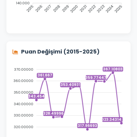
140.000
2015
2016
2017
2018
2019
2020
2021
2022
2023
2024
2025
Puan Değişimi (2015-2025)
367.10803
370.00000
361.667
359.77447
360.00000
353.40931
350.00000
343.454
340.00000
328.49996
330.00000
323.34314
317.96693
320.00000