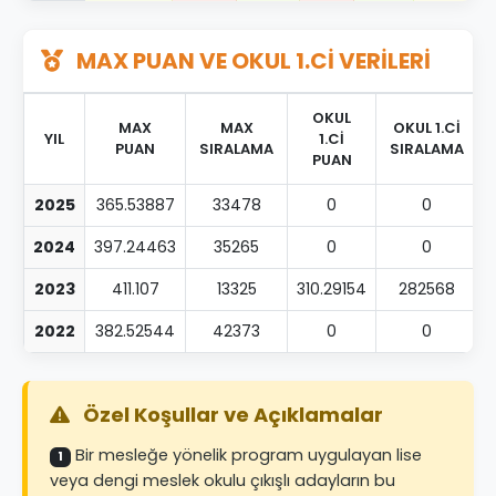
MAX PUAN VE OKUL 1.Cİ VERİLERİ
OKUL
MAX
MAX
OKUL 1.Cİ
YIL
1.Cİ
PUAN
SIRALAMA
SIRALAMA
PUAN
2025
365.53887
33478
0
0
2024
397.24463
35265
0
0
2023
411.107
13325
310.29154
282568
2022
382.52544
42373
0
0
Özel Koşullar ve Açıklamalar
Bir mesleğe yönelik program uygulayan lise
1
veya dengi meslek okulu çıkışlı adayların bu