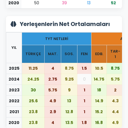
2020
50
39
13
52
Yerleşenlerin Net Ortalamaları
TYT NETLERİ
AYT
YIL
TAR-
TÜRKÇE
MAT.
SOS.
FEN
EDB.
1
2025
11.25
4
8.75
1.5
10.5
8.75
2024
24.25
2.75
9.25
0
14.75
5.75
2023
30
5.75
9
1
18
2
2022
25.6
4.9
13
1
14.9
4.3
2021
23.8
2.9
12.8
1
15.2
4.4
2020
23.8
4
13.5
1.8
16.8
4.9