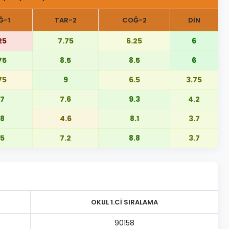
Ğ-1
TAR-2
COĞ-2
DİN
25
7.75
6.25
6
75
8.5
8.5
6
75
9
6.5
3.75
.7
7.6
9.3
4.2
.8
4.6
8.1
3.7
.5
7.2
8.8
3.7
OKUL 1.Cİ SIRALAMA
90158