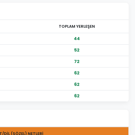
TOPLAM YERLEŞEN
44
52
72
62
62
62
T/DİL (SÖZEL) NETLERİ