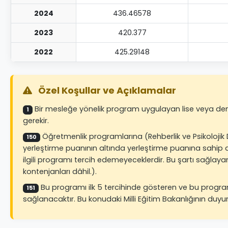
2024
436.46578
2023
420.377
2022
425.29148
Özel Koşullar ve Açıklamalar
Bir mesleğe yönelik program uygulayan lise veya dengi 
1
gerekir.
Öğretmenlik programlarına (Rehberlik ve Psikolojik 
150
yerleştirme puanının altında yerleştirme puanına sahip ad
ilgili programı tercih edemeyeceklerdir. Bu şartı sağlayam
kontenjanları dâhil.).
Bu programı ilk 5 tercihinde gösteren ve bu program
151
sağlanacaktır. Bu konudaki Milli Eğitim Bakanlığının duyur