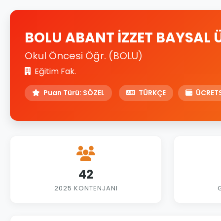
BOLU ABANT İZZET BAYSAL Ü
Okul Öncesi Öğr. (BOLU)
Eğitim Fak.
Puan Türü: SÖZEL
TÜRKÇE
ÜCRETS
42
2025 KONTENJANI