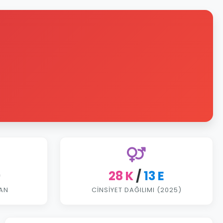
9
28 K
/
13 E
AN
CINSIYET DAĞILIMI (2025)