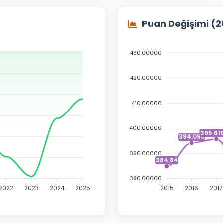
Puan Değişimi (
430.00000
420.00000
410.00000
400.00000
395.61
394.096
390.00000
384.84
380.00000
2022
2023
2024
2025
2015
2016
2017