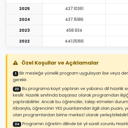
2025
437.10361
2024
437.15186
2023
458.934
2022
441.05166
Özel Koşullar ve Açıklamalar
Bir mesleğe yönelik program uygulayan lise veya dengi 
1
gerekir.
Bu programa kayıt yaptıran ve yabancı dil hazırlık s
22
kesilir. Hazırlık sınıfında başarısız olarak programdan i
yaptırabilirler. Ancak bu öğrenciler, talep etmeleri du
itibarıyla, öğrencinin YKS puanlarından ilgili olan puan
olan programlardan birine merkezî olarak yerleştirilebilirl
Programın öğretim dilinde bir yıl süreli zorunlu Hazırl
24