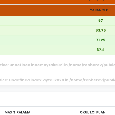
YABANCI DİL
67
63.75
71.25
67.2
tice
: Undefined index: aytdil2021 in
/home/rehberev/public
tice
: Undefined index: aytdil2020 in
/home/rehberev/public
MAX SIRALAMA
OKUL 1.Cİ PUAN