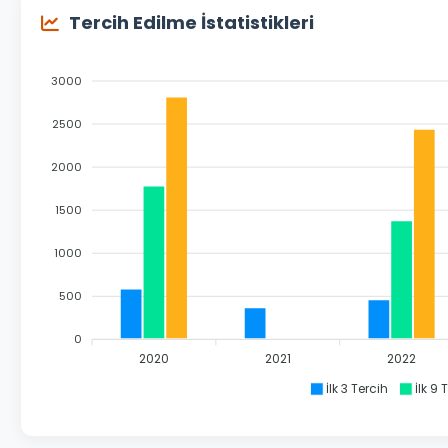
Tercih Edilme İstatistikleri
3000
2500
2000
1500
1000
500
0
2020
2021
2022
İlk 3 Tercih
İlk 9 