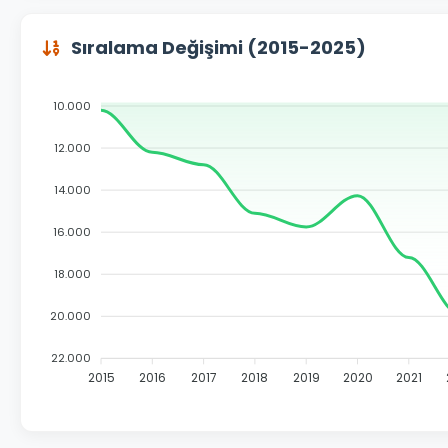
Sıralama Değişimi (2015-2025)
10.000
12.000
14.000
16.000
18.000
20.000
22.000
2015
2016
2017
2018
2019
2020
2021