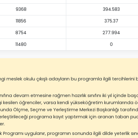
9368
394.583
11856
375.37
8754
277.994
11480
0
meslek okulu çıkışlı adayların bu programla ilgili tercihlerini
ınıfına devam etmesine rağmen hazırlık sınıfını iki yıl içinde 
lişiği kesilen öğrenciler, varsa kendi yükseköğretim kurumlarında
rumunda Ölçme, Seçme ve Yerleştirme Merkezi Başkanlığı tarafınd
ı, yerleştirileceği programa kayıt yaptırmak için aranan taban 
er.
ık Programı uygulanır, programın sonunda ilgili dilde yeterlik sına