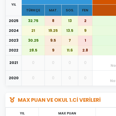
YIL
TÜRKÇE
MAT.
SOS.
FEN
2025
32.75
8
13
2
2024
21
19.25
13.5
9
2023
30.25
9.5
7
1
2022
28.5
9
11.6
2.8
2021
0
0
0
0
No
2020
0
0
0
0
No
MAX PUAN VE OKUL 1.Cİ VERİLERİ
YIL
MAX PUAN