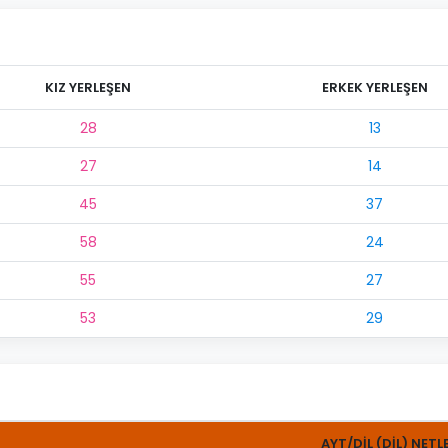
KIZ YERLEŞEN
ERKEK YERLEŞEN
28
13
27
14
45
37
58
24
55
27
53
29
AYT/DİL (DİL) NETL