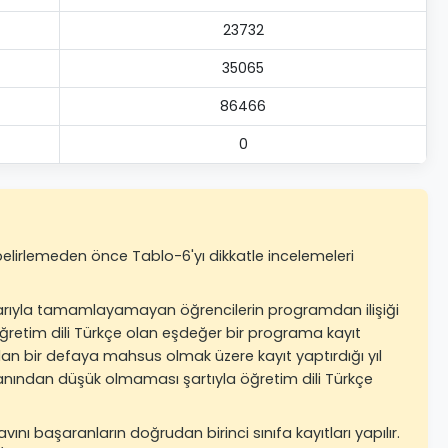
23732
35065
86466
0
 belirlemeden önce Tablo-6'yı dikkatle incelemeleri
başarıyla tamamlayamayan öğrencilerin programdan ilişiği
 öğretim dili Türkçe olan eşdeğer bir programa kayıt
an bir defaya mahsus olmak üzere kayıt yaptırdığı yıl
puanından düşük olmaması şartıyla öğretim dili Türkçe
vını başaranların doğrudan birinci sınıfa kayıtları yapılır.